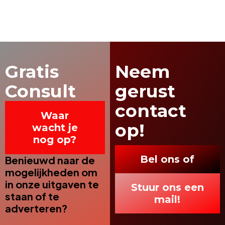
Gratis
Neem
Consult
gerust
contact
Waar
op!
wacht je
nog op?
Bel ons of
Benieuwd naar de
mogelijkheden om
in onze uitgaven te
Stuur ons een
staan of te
mail!
adverteren?